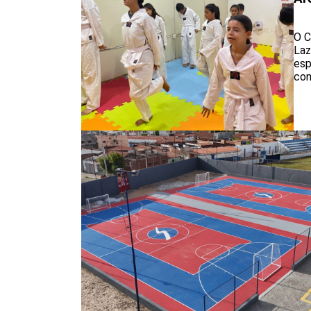
O C
Laz
esp
con