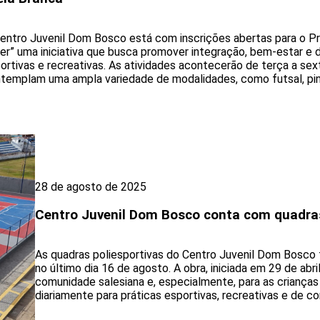
entro Juvenil Dom Bosco está com inscrições abertas para o Pr
er” uma iniciativa que busca promover integração, bem-estar e 
ortivas e recreativas. As atividades acontecerão de terça a sexta
templam uma ampla variedade de modalidades, como futsal, pin
28 de agosto de 2025
Centro Juvenil Dom Bosco conta com quadra
As quadras poliesportivas do Centro Juvenil Dom Bosco
no último dia 16 de agosto. A obra, iniciada em 29 de abr
comunidade salesiana e, especialmente, para as crianças
diariamente para práticas esportivas, recreativas e de con