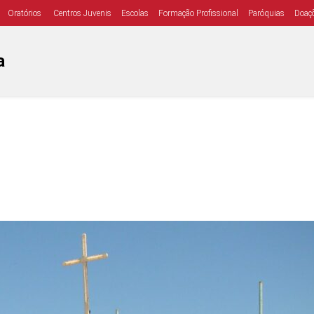
Oratórios
Centros Juvenis
Escolas
Formação Profissional
Paróquias
Doaç
a