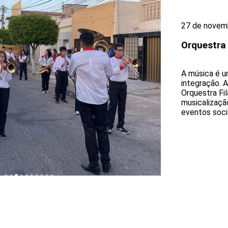
27 de novem
Orquestra
A música é u
integração. 
Orquestra Fi
musicalizaçã
eventos socia