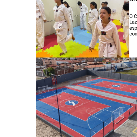
O C
Laz
esp
con