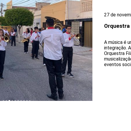
27 de novem
Orquestra
A música é u
integração. 
Orquestra Fi
musicalizaçã
eventos socia