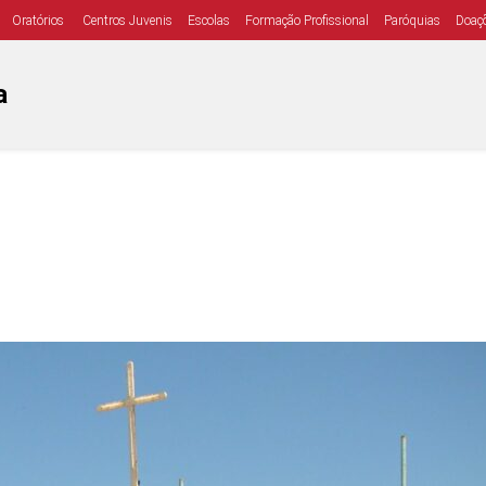
Oratórios
Centros Juvenis
Escolas
Formação Profissional
Paróquias
Doaç
a