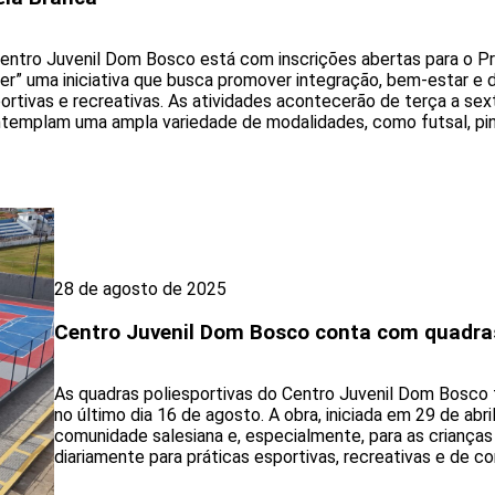
entro Juvenil Dom Bosco está com inscrições abertas para o Pr
er” uma iniciativa que busca promover integração, bem-estar e 
ortivas e recreativas. As atividades acontecerão de terça a sexta
templam uma ampla variedade de modalidades, como futsal, pin
28 de agosto de 2025
Centro Juvenil Dom Bosco conta com quadra
As quadras poliesportivas do Centro Juvenil Dom Bosco
no último dia 16 de agosto. A obra, iniciada em 29 de abr
comunidade salesiana e, especialmente, para as crianças
diariamente para práticas esportivas, recreativas e de con