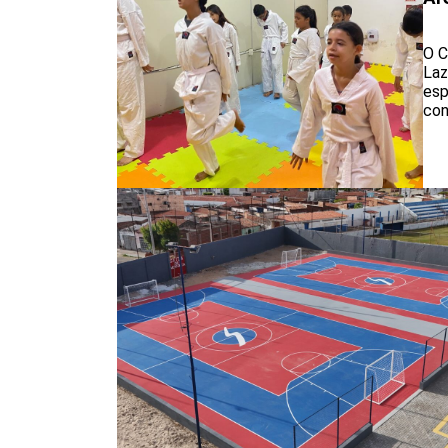
O C
Laz
esp
con