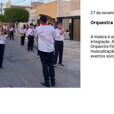
27 de novem
Orquestra
A música é u
integração. 
Orquestra Fi
musicalizaçã
eventos socia