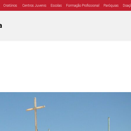
Oratórios
Centros Juvenis
Escolas
Formação Profissional
Paróquias
Doaç
a