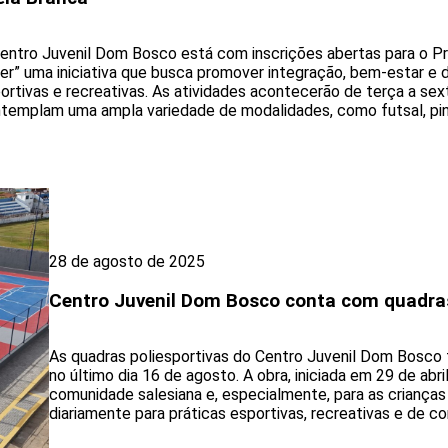
entro Juvenil Dom Bosco está com inscrições abertas para o Pr
er” uma iniciativa que busca promover integração, bem-estar e 
ortivas e recreativas. As atividades acontecerão de terça a sexta
templam uma ampla variedade de modalidades, como futsal, pin
28 de agosto de 2025
Centro Juvenil Dom Bosco conta com quadra
As quadras poliesportivas do Centro Juvenil Dom Bosco
no último dia 16 de agosto. A obra, iniciada em 29 de abr
comunidade salesiana e, especialmente, para as crianças
diariamente para práticas esportivas, recreativas e de con