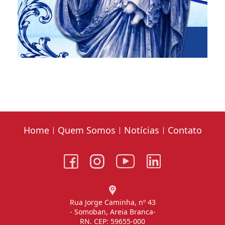
Home
Quem Somos
Notícias
Contato
Rua Jorge Caminha, nº 43
- Somoban, Areia Branca-
RN. CEP: 59655-000