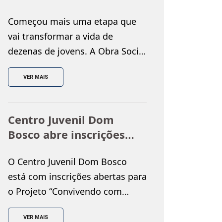
na Obra Social Dom
Começou mais uma etapa que
Bosco
vai transformar a vida de
dezenas de jovens. A Obra Social
Dom Bosco (OSDB), de Areia
VER MAIS
Branca-RN, realizou a aula
inaugural de mais uma edição
do projeto Largada para o
Centro Juvenil Dom
Futuro, iniciativa que conta com
Bosco abre inscrições
o apoio da Engie e que segue
para o Projeto Esporte,
abrindo portas por meio da
O Centro Juvenil Dom Bosco
Lazer e Cidadania em
educação e da qualificação. […]
está com inscrições abertas para
Areia Branca
o Projeto “Convivendo com
Cidadania, Esporte e Lazer” uma
VER MAIS
iniciativa que busca promover