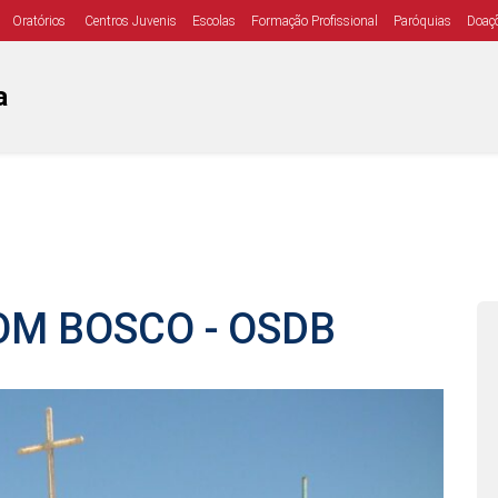
Oratórios
Centros Juvenis
Escolas
Formação Profissional
Paróquias
Doaç
a
OM BOSCO - OSDB