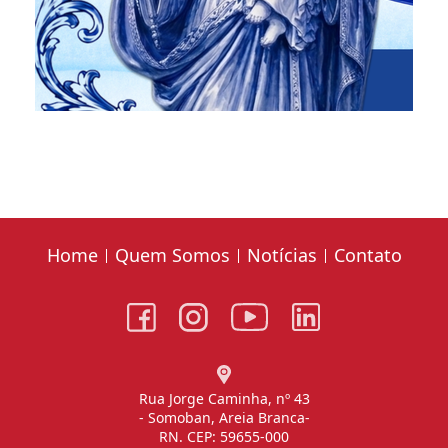
Home
Quem Somos
Notícias
Contato
Rua Jorge Caminha, nº 43
- Somoban, Areia Branca-
RN. CEP: 59655-000