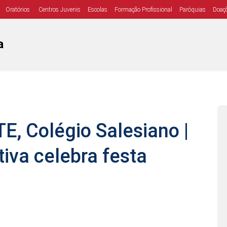
Oratórios
Centros Juvenis
Escolas
Formação Profissional
Paróquias
Doaç
a
, Colégio Salesiano |
va celebra festa