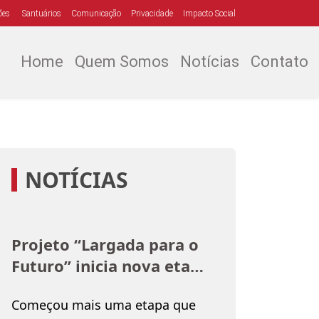
ões
Santuários
Comunicação
Privacidade
Impacto Social
Home
Quem Somos
Notícias
Contato
NOTÍCIAS
Projeto “Largada para o
Futuro” inicia nova etapa
na Obra Social Dom
Começou mais uma etapa que
Bosco