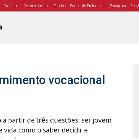
Oratórios
Centros Juvenis
Escolas
Formação Profissional
Paróquias
Doaç
a
rnimento vocacional
 a partir de três questões: ser jovem
e vida como o saber decidir e