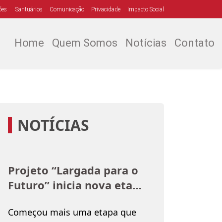
ões
Santuários
Comunicação
Privacidade
Impacto Social
Home
Quem Somos
Notícias
Contato
NOTÍCIAS
Projeto “Largada para o
Futuro” inicia nova etapa
na Obra Social Dom
Começou mais uma etapa que
Bosco