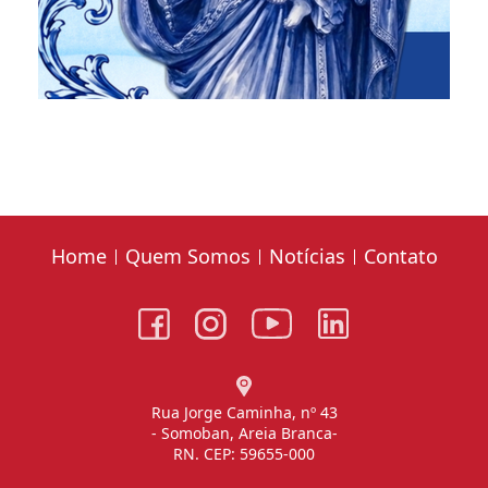
Home
Quem Somos
Notícias
Contato
Rua Jorge Caminha, nº 43
- Somoban, Areia Branca-
RN. CEP: 59655-000