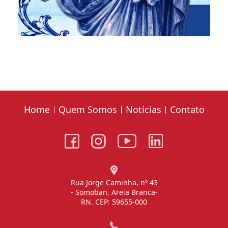
Home
Quem Somos
Notícias
Contato
Rua Jorge Caminha, nº 43
- Somoban, Areia Branca-
RN. CEP: 59655-000