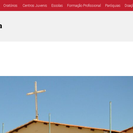
Oratórios
Centros Juvenis
Escolas
Formação Profissional
Paróquias
Doaç
a