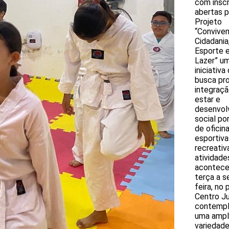
com insc
abertas p
Projeto
“Convive
Cidadania
Esporte 
Lazer” u
iniciativa
busca pr
integraçã
estar e
desenvol
social po
de oficin
esportiva
recreativ
atividade
acontece
terça a s
feira, no 
Centro Ju
contemp
uma ampl
variedad