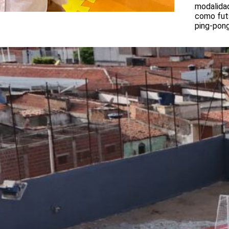
modalida
como futs
ping-pong