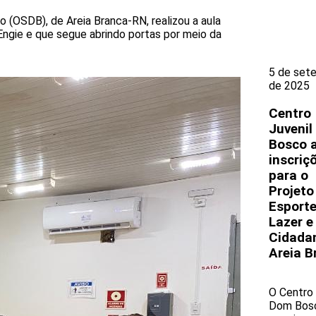
(OSDB), de Areia Branca-RN, realizou a aula
 Engie e que segue abrindo portas por meio da
5 de set
de 2025
Centro
Juveni
Bosco 
inscriç
para o
Projeto
Esporte
Lazer e
Cidada
Areia B
O Centro 
Dom Bos