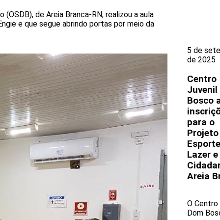
(OSDB), de Areia Branca-RN, realizou a aula
 Engie e que segue abrindo portas por meio da
5 de set
de 2025
Centro
Juveni
Bosco 
inscriç
para o
Projeto
Esporte
Lazer e
Cidada
Areia B
O Centro 
Dom Bos