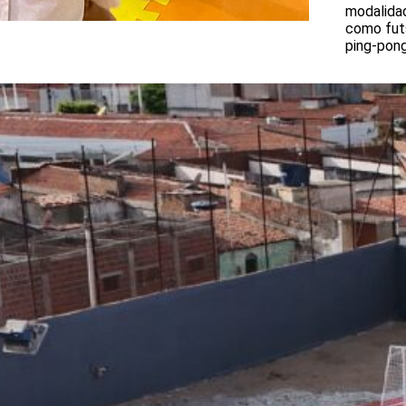
modalida
como futs
ping-pong