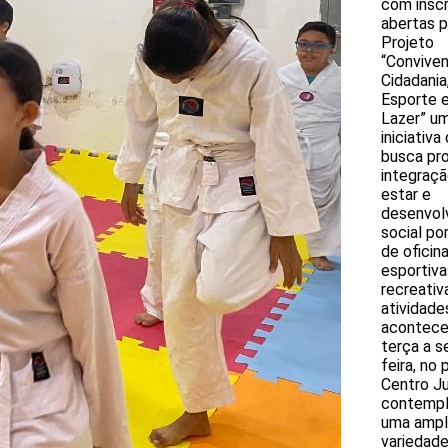
com insc
abertas p
Projeto
“Convive
Cidadania
Esporte 
Lazer” u
iniciativa
busca pr
integraçã
estar e
desenvol
social po
de oficin
esportiva
recreativ
atividade
acontece
terça a s
feira, no 
Centro Ju
contemp
uma ampl
variedad