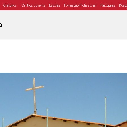
Oratórios
Centros Juvenis
Escolas
Formação Profissional
Paróquias
Doaç
a