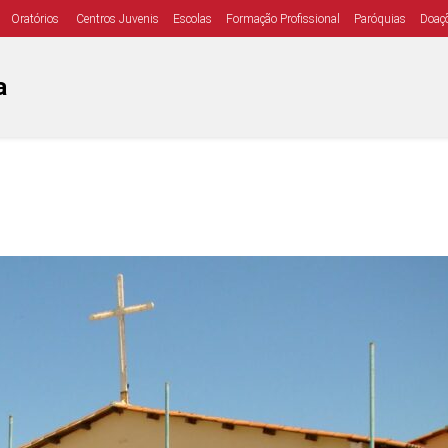
Oratórios
Centros Juvenis
Escolas
Formação Profissional
Paróquias
Doaç
a