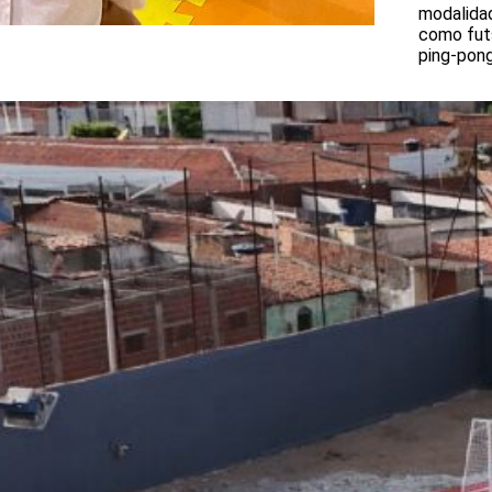
modalida
como futs
ping-pong