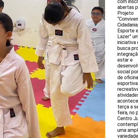
com insc
abertas p
Projeto
“Convive
Cidadania
Esporte 
Lazer” u
iniciativa
busca pr
integraçã
estar e
desenvol
social po
de oficin
esportiva
recreativ
atividade
acontece
terça a s
feira, no 
Centro Ju
contemp
uma ampl
variedad