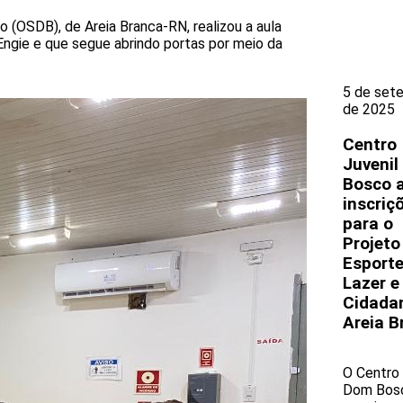
(OSDB), de Areia Branca-RN, realizou a aula
 Engie e que segue abrindo portas por meio da
5 de set
de 2025
Centro
Juveni
Bosco 
inscriç
para o
Projeto
Esporte
Lazer e
Cidada
Areia B
O Centro 
Dom Bos