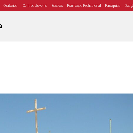
Oratórios
Centros Juvenis
Escolas
Formação Profissional
Paróquias
Doaç
a