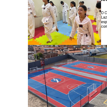
O C
Laz
esp
con