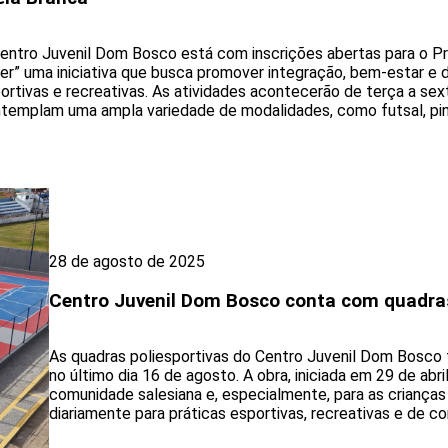
entro Juvenil Dom Bosco está com inscrições abertas para o Pr
er” uma iniciativa que busca promover integração, bem-estar e 
ortivas e recreativas. As atividades acontecerão de terça a sexta
templam uma ampla variedade de modalidades, como futsal, pin
28 de agosto de 2025
Centro Juvenil Dom Bosco conta com quadra
As quadras poliesportivas do Centro Juvenil Dom Bosco
no último dia 16 de agosto. A obra, iniciada em 29 de abr
comunidade salesiana e, especialmente, para as crianças
diariamente para práticas esportivas, recreativas e de con