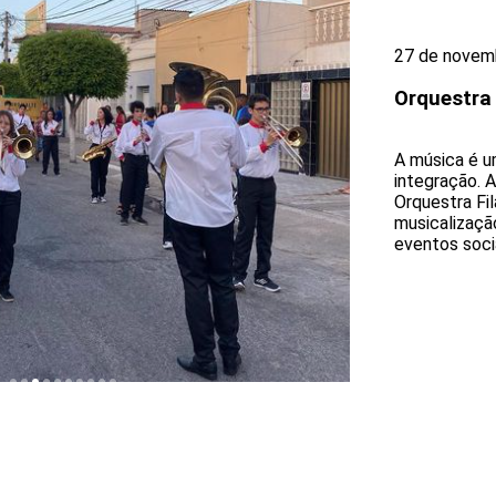
27 de novem
Orquestra
A música é u
integração. 
Orquestra Fi
musicalizaçã
eventos socia