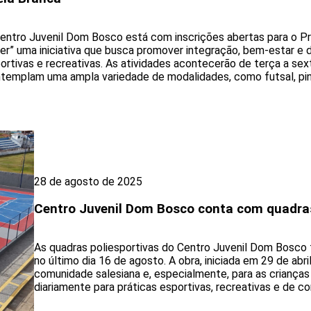
entro Juvenil Dom Bosco está com inscrições abertas para o Pr
er” uma iniciativa que busca promover integração, bem-estar e 
ortivas e recreativas. As atividades acontecerão de terça a sexta
templam uma ampla variedade de modalidades, como futsal, pin
28 de agosto de 2025
Centro Juvenil Dom Bosco conta com quadra
As quadras poliesportivas do Centro Juvenil Dom Bosco
no último dia 16 de agosto. A obra, iniciada em 29 de abr
comunidade salesiana e, especialmente, para as crianças
diariamente para práticas esportivas, recreativas e de con