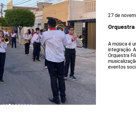
27 de novem
Orquestra
A música é u
integração. 
Orquestra Fi
musicalizaçã
eventos socia