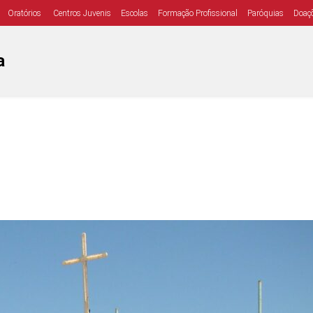
Oratórios
Centros Juvenis
Escolas
Formação Profissional
Paróquias
Doaç
a