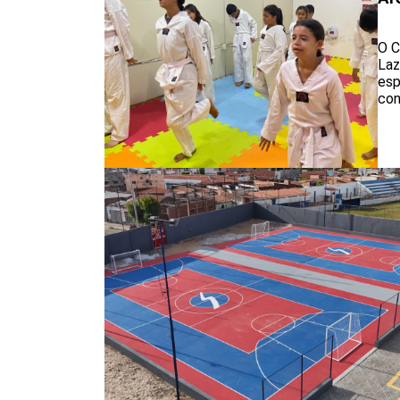
O C
Laz
esp
con