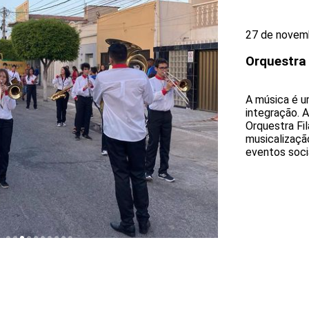
27 de novem
Orquestra
A música é u
integração. 
Orquestra Fi
musicalizaçã
eventos socia