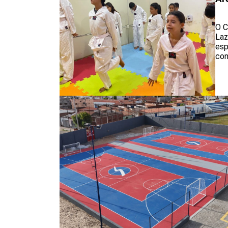
O C
Laz
esp
con