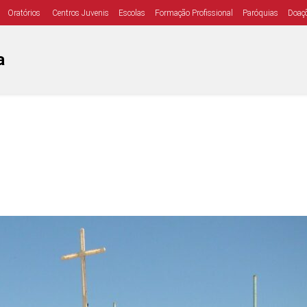
Oratórios
Centros Juvenis
Escolas
Formação Profissional
Paróquias
Doaç
a