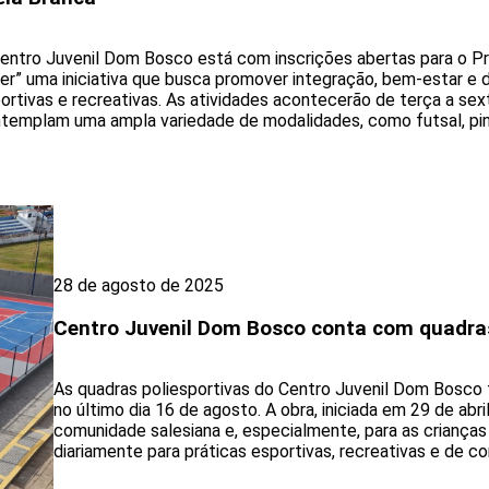
entro Juvenil Dom Bosco está com inscrições abertas para o Pr
er” uma iniciativa que busca promover integração, bem-estar e 
ortivas e recreativas. As atividades acontecerão de terça a sexta
templam uma ampla variedade de modalidades, como futsal, pin
28 de agosto de 2025
Centro Juvenil Dom Bosco conta com quadra
As quadras poliesportivas do Centro Juvenil Dom Bosco
no último dia 16 de agosto. A obra, iniciada em 29 de abr
comunidade salesiana e, especialmente, para as crianças
diariamente para práticas esportivas, recreativas e de con