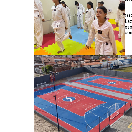
O C
Laz
esp
con