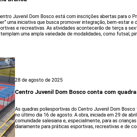
entro Juvenil Dom Bosco está com inscrições abertas para o Pr
er” uma iniciativa que busca promover integração, bem-estar e 
ortivas e recreativas. As atividades acontecerão de terça a sexta
templam uma ampla variedade de modalidades, como futsal, pin
28 de agosto de 2025
Centro Juvenil Dom Bosco conta com quadra
As quadras poliesportivas do Centro Juvenil Dom Bosco
no último dia 16 de agosto. A obra, iniciada em 29 de abr
comunidade salesiana e, especialmente, para as crianças
diariamente para práticas esportivas, recreativas e de con