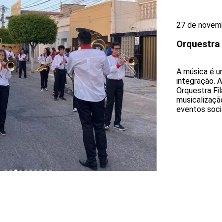
27 de novem
Orquestra
A música é u
integração. 
Orquestra Fi
musicalizaçã
eventos socia