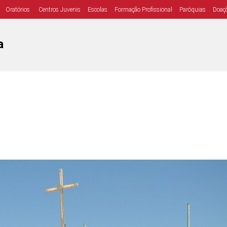
Oratórios
Centros Juvenis
Escolas
Formação Profissional
Paróquias
Doaç
a